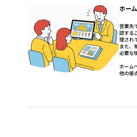
ホー
営業先
認する
理され
また、
必要な
ホーム
他の接